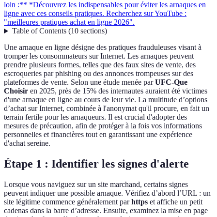
loin :** *Découvrez les indispensables pour éviter les arnaques en
ligne avec ces conseils pratiques. Recherchez sur YouTube :
"meilleures pratiques achat en ligne 2026".
Table of Contents
(
10
sections
)
Une arnaque en ligne désigne des pratiques frauduleuses visant à
tromper les consommateurs sur Internet. Les arnaques peuvent
prendre plusieurs formes, telles que des faux sites de vente, des
escroqueries par phishing ou des annonces trompeuses sur des
plateformes de vente. Selon une étude menée par
UFC-Que
Choisir
en 2025, près de 15% des internautes auraient été victimes
d'une arnaque en ligne au cours de leur vie. La multitude d’options
d’achat sur Internet, combinée à l'anonymat qu'il procure, en fait un
terrain fertile pour les arnaqueurs. Il est crucial d'adopter des
mesures de précaution, afin de protéger à la fois vos informations
personnelles et financières tout en garantissant une expérience
d'achat sereine.
Étape 1 : Identifier les signes d'alerte
Lorsque vous naviguez sur un site marchand, certains signes
peuvent indiquer une possible arnaque. Vérifiez d’abord l’URL : un
site légitime commence généralement par
https
et affiche un petit
cadenas dans la barre d’adresse. Ensuite, examinez la mise en page