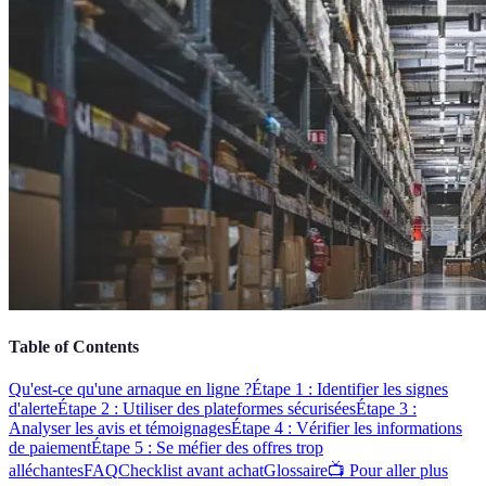
Table of Contents
Qu'est-ce qu'une arnaque en ligne ?
Étape 1 : Identifier les signes
d'alerte
Étape 2 : Utiliser des plateformes sécurisées
Étape 3 :
Analyser les avis et témoignages
Étape 4 : Vérifier les informations
de paiement
Étape 5 : Se méfier des offres trop
alléchantes
FAQ
Checklist avant achat
Glossaire
📺 Pour aller plus