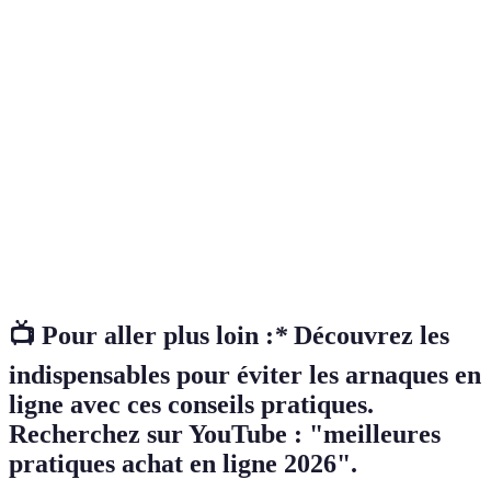
Terme
Définition
Arnaque
Pratiques frauduleuses sur Internet visant à tromper
en ligne
les consommateurs.
Certificat
Protocole de sécurité pour chiffrer les échanges de
SSL
données entre un navigateur et un serveur.
Retours d'expérience des utilisateurs sur un produit ou
Avis
un service, souvent utilisés pour évaluer la fiabilité
clients
d'un vendeur.
📺 Pour aller plus loin :
*
Découvrez les
indispensables pour éviter les arnaques en
ligne avec ces conseils pratiques.
Recherchez sur YouTube : "meilleures
pratiques achat en ligne 2026".